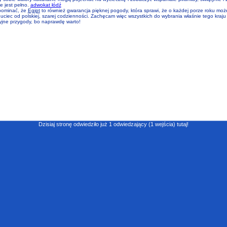
ie jest pełno.
adwokat łódź
pominać, że
Egipt
to również gwarancja pięknej pogody, która sprawi, że o każdej porze roku mo
uciec od polskiej, szarej codzienności. Zachęcam więc wszystkich do wybrania właśnie tego kraju
yjne przygody, bo naprawdę warto!
Dzisiaj stronę odwiedziło już 1 odwiedzający (1 wejścia) tutaj!