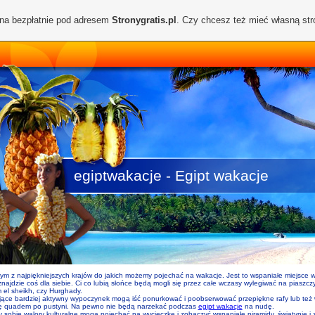
ona bezpłatnie pod adresem
Stronygratis.pl
. Czy chcesz też mieć własną st
egiptwakacje - Egipt wakacje
nym z najpiękniejszych krajów do jakich możemy pojechać na wakacje. Jest to wspaniałe miejsce 
znajdzie coś dla siebie. Ci co lubią słońce będą mogli się przez całe wczasy wylegiwać na piaszcz
 el sheikh, czy Hurghady.
jące bardziej aktywny wypoczynek mogą iść ponurkować i poobserwować przepiękne rafy lub też 
ę quadem po pustyni. Na pewno nie będą narzekać podczas
egipt wakacje
na nudę.
y sobie walory kulturalne mogą pojechać na wycieczkę i zobaczyć wspaniałe piramidy, świątynie i 