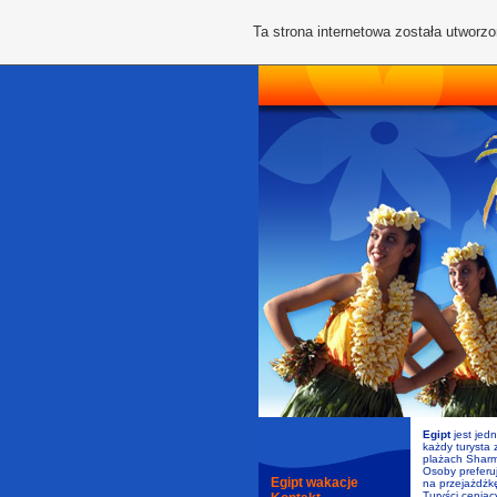
Ta strona internetowa została utworz
Egipt
jest jed
każdy turysta 
plażach Sharm
Osoby preferu
Egipt wakacje
na przejażdżk
Turyści ceniąc