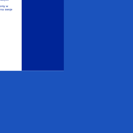
żemy w
 na swoje