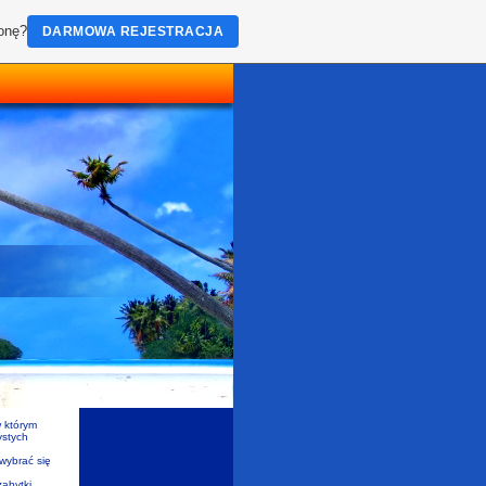
ronę?
DARMOWA REJESTRACJA
w którym
ystych
wybrać się
zabytki