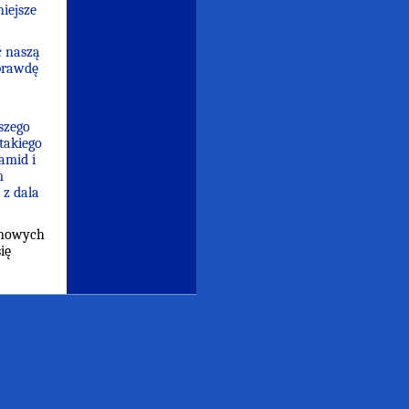
iejsze
ć naszą
prawdę
szego
takiego
amid i
m
 z dala
 nowych
ię