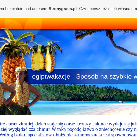
ona bezpłatnie pod adresem
Stronygratis.pl
. Czy chcesz też mieć własną st
egiptwakacje - Sposób na szybkie 
z coraz zimniej, dzień staje się coraz krótszy i słońce wydaje się ja
dziej wyglądać zza chmur. W taką pogodę łatwo o zniechęcenie czy 
 Według badań specjalistów obniżenie samopoczucia jest spowodowa