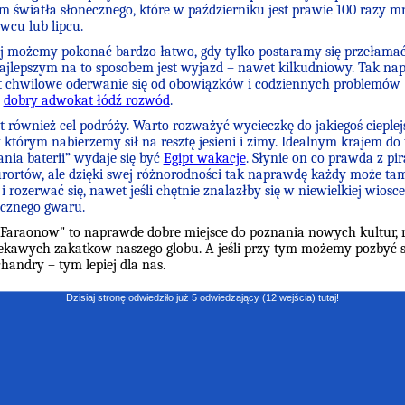
m światła słonecznego, które w październiku jest prawie 100 razy mn
wcu lub lipcu.
ój możemy pokonać bardzo łatwo, gdy tylko postaramy się przełama
ajlepszym na to sposobem jest wyjazd – nawet kilkudniowy. Tak na
t chwilowe oderwanie się od obowiązków i codziennych problemów
h
dobry adwokat łódź rozwód
.
st również cel podróży. Warto rozważyć wycieczkę do jakiegoś cieplej
 którym nabierzemy sił na resztę jesieni i zimy. Idealnym krajem do 
nia baterii” wydaje się być
Egipt wakacje
. Słynie on co prawda z pir
rortów, ale dzięki swej różnorodności tak naprawdę każdy może ta
 rozerwać się, nawet jeśli chętnie znalazłby się w niewielkiej wiosce
ycznego gwaru.
Faraonow" to naprawde dobre miejsce do poznania nowych kultur,
ciekawych zakatkow naszego globu. A jeśli przy tym możemy pozbyć s
chandry – tym lepiej dla nas.
Dzisiaj stronę odwiedziło już 5 odwiedzający (12 wejścia) tutaj!