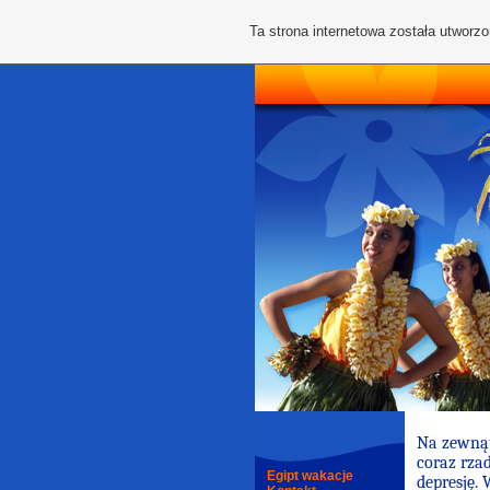
Ta strona internetowa została utworz
Na zewnątr
coraz rza
Egipt wakacje
depresję.