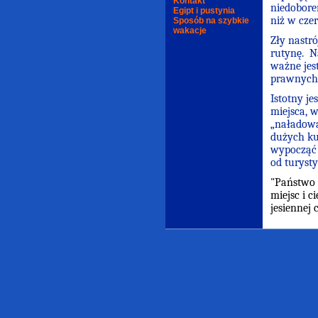
Kontakt
niedobore
Egipt i pustynia
niż w czer
Sposób na szybkie
wakacje
Zły nastr
rutynę.
N
ważne jes
prawnyc
Istotny je
miejsca, w
„naładowa
dużych ku
wypocząć i
od turyst
"Państwo 
miejsc i 
jesiennej 