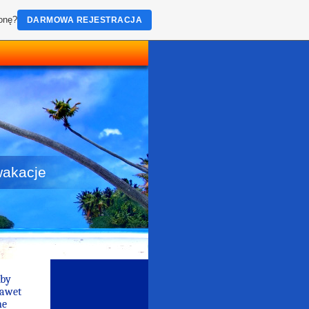
ronę?
DARMOWA REJESTRACJA
wakacje
kby
nawet
ne